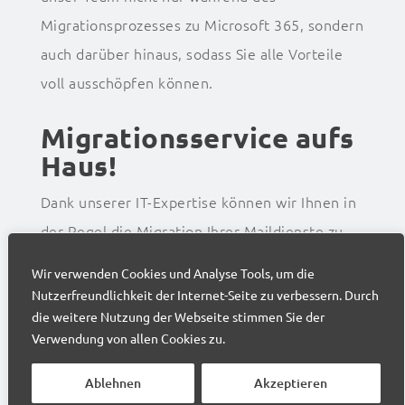
Migrationsprozesses zu Microsoft 365, sondern
auch darüber hinaus, sodass Sie alle Vorteile
voll ausschöpfen können.
Migrationsservice aufs
Haus!
Dank unserer IT-Expertise können wir Ihnen in
der Regel die Migration Ihrer Maildienste zu
Microsoft 365 offerieren. Sie wechseln, wir
Wir verwenden Cookies und Analyse Tools, um die
kümmern uns – unkompliziert und für Sie
Nutzerfreundlichkeit der Internet-Seite zu verbessern. Durch
kostenfrei.
die weitere Nutzung der Webseite stimmen Sie der
Verwendung von allen Cookies zu.
Für den restlichen Teil Ihrer IT-Infrastruktur?
Da bieten wir ebenfalls massgeschneiderte
Ablehnen
Akzeptieren
Lösungen, um einen nahtlosen Übergang zu