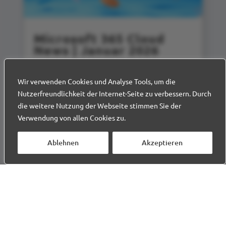
Microsoft 365 Cloud
News | Januar 2026
Die wichtigsten Änderungen aus der
Microsoft 365‑Welt sowie aktuelle
Wir verwenden Cookies und Analyse Tools, um die
Entwicklungen im Bereich Cloud &
Nutzerfreundlichkeit der Internet-Seite zu verbessern. Durch
Security
die weitere Nutzung der Webseite stimmen Sie der
Verwendung von allen Cookies zu.
WEITERLESEN
Ablehnen
Akzeptieren