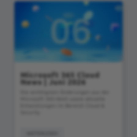
Microsoft 365 Cloud
News | Juni 2026
Die wichtigsten Änderungen aus der
Microsoft 365‑Welt sowie aktuelle
Entwicklungen im Bereich Cloud &
Security
WEITERLESEN