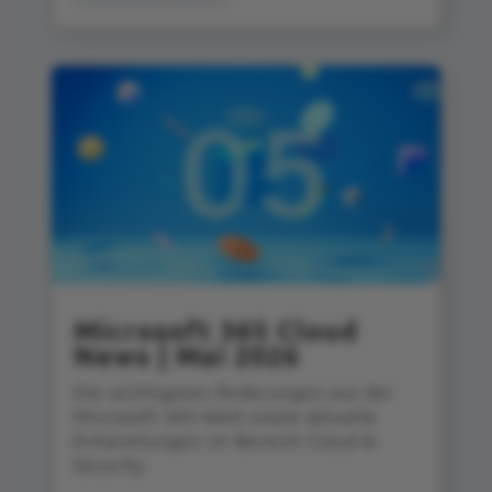
Microsoft 365 Cloud
News | Mai 2026
Die wichtigsten Änderungen aus der
Microsoft 365‑Welt sowie aktuelle
Entwicklungen im Bereich Cloud &
Security