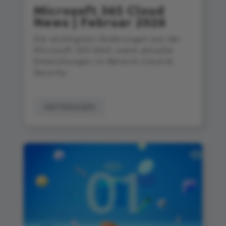
Microsoft 365 Cloud
News | Februar 2026
Die wichtigsten Änderungen aus der
Microsoft 365‑Welt sowie aktuelle
Entwicklungen im Bereich Cloud &
Security
WEITERLESEN