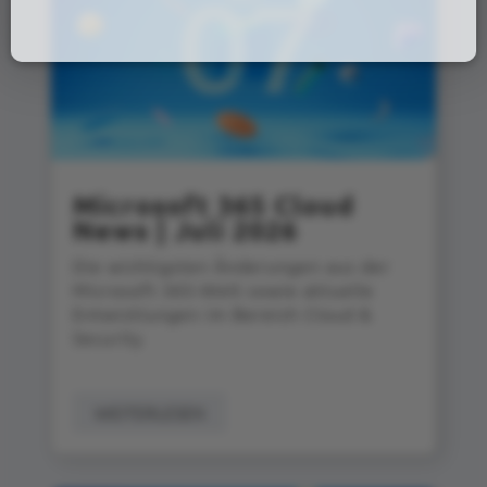
Microsoft 365 Cloud
News | Juli 2026
Die wichtigsten Änderungen aus der
Microsoft 365‑Welt sowie aktuelle
Entwicklungen im Bereich Cloud &
Security
WEITERLESEN