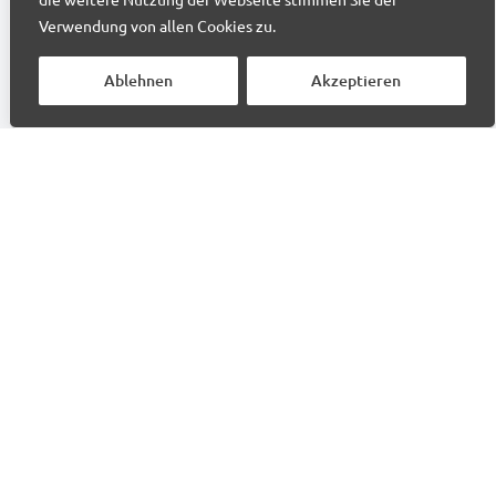
Skalierbarkeit, Sicherheit und hohe
Verwendung von allen Cookies zu.
Verfügbarkeit.
Ablehnen
Akzeptieren
2. Moderne Technologien
Orbital 365 basiert auf Static Web Apps,
Azure Web Apps und Azure Functions.
Damit ist die Lösung preisgünstig,
skalierbar und sicher – gleichzeitig
stabil, flexibel und zukunftssicher dank
moderner Technologien