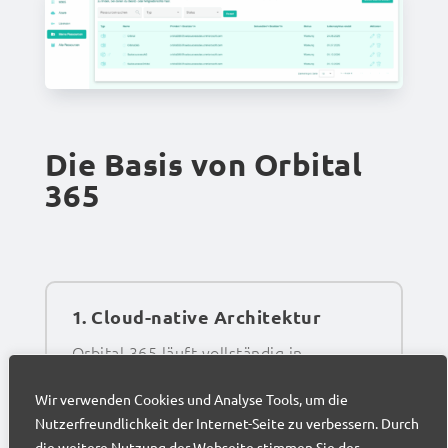
Die Basis von Orbital
365
1. Cloud-native Architektur
Orbital 365 läuft vollständig in
Microsoft Azure. Web Apps, Static Web
Wir verwenden Cookies und Analyse Tools, um die
Apps und Table Storage sorgen für
Nutzerfreundlichkeit der Internet-Seite zu verbessern. Durch
die weitere Nutzung der Webseite stimmen Sie der