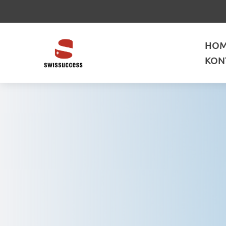
HO
KON