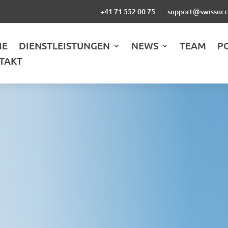
+41 71 552 00 75
support@swissucc
ME
DIENSTLEISTUNGEN
NEWS
TEAM
P
TAKT