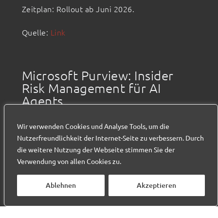
Zeitplan: Rollout ab Juni 2026.
Quelle:
Link
Microsoft Purview: Insider
Risk Management für AI
Agents
Microsoft erweitert Insider Risk Management
Wir verwenden Cookies und Analyse Tools, um die
in Microsoft Purview auf AI Agents.
Nutzerfreundlichkeit der Internet-Seite zu verbessern. Durch
die weitere Nutzung der Webseite stimmen Sie der
Organisationen können damit riskante
Verwendung von allen Cookies zu.
Aktivitäten von AI Agents besser erkennen,
untersuchen und behandeln.
Ablehnen
Akzeptieren
Die Funktion wird wichtiger, weil Unternehmen